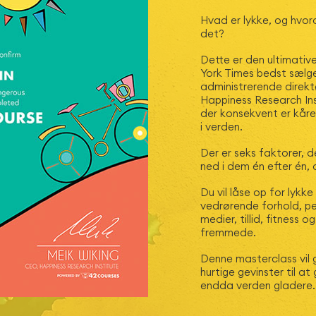
Hvad er lykke, og hvor
det?
Dette er den ultimative
York Times bedst sælg
administrerende direk
Happiness Research Ins
der konsekvent er kåre
i verden.
Der er seks faktorer, d
ned i dem én efter én, 
Du vil låse op for lykk
vedrørende forhold, pen
medier, tillid, fitness 
fremmede.
Denne masterclass vil g
hurtige gevinster til at
endda verden gladere.