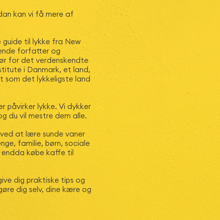
dan kan vi få mere af
 guide til lykke fra New
ende forfatter og
tør for det verdenskendte
titute i Danmark, et land,
t som det lykkeligste land
er påvirker lykke. Vi dykker
og du vil mestre dem alle.
e ved at lære sunde vaner
ge, familie, børn, sociale
og endda købe kaffe til
ive dig praktiske tips og
 gøre dig selv, dine kære og