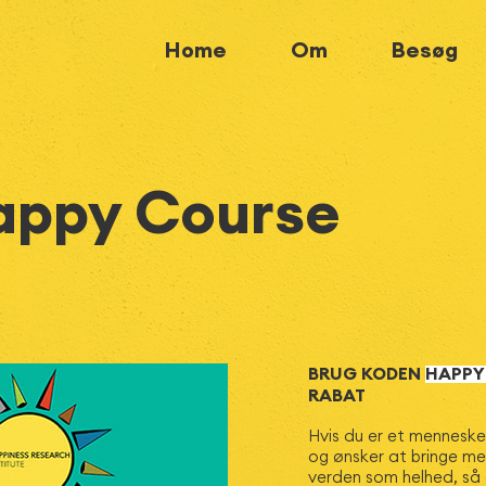
Home
Om
Besøg
appy Course
BRUG KODEN
HAPP
RABAT
Hvis du er et menneske,
og ønsker at bringe mere
verden som helhed, så e